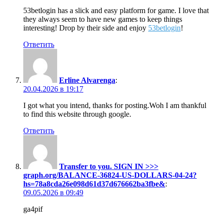
53betlogin has a slick and easy platform for game. I love that
they always seem to have new games to keep things
interesting! Drop by their side and enjoy
53betlogin
!
Ответить
Erline Alvarenga
:
20.04.2026 в 19:17
I got what you intend, thanks for posting.Woh I am thankful
to find this website through google.
Ответить
Transfer to you. SIGN IN >>>
graph.org/BALANCE-36824-US-DOLLARS-04-24?
hs=78a8cda26e098d61d37d676662ba3fbe&
:
09.05.2026 в 09:49
ga4pif