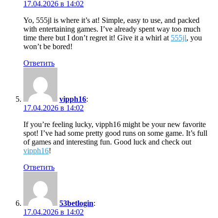
17.04.2026 в 14:02
Yo, 555jl is where it’s at! Simple, easy to use, and packed
with entertaining games. I’ve already spent way too much
time there but I don’t regret it! Give it a whirl at
555jl
, you
won’t be bored!
Ответить
vipph16
:
17.04.2026 в 14:02
If you’re feeling lucky, vipph16 might be your new favorite
spot! I’ve had some pretty good runs on some game. It’s full
of games and interesting fun. Good luck and check out
vipph16
!
Ответить
53betlogin
:
17.04.2026 в 14:02