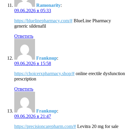
Ramonarity
:
09.06.2026 в 05:33
https://bluelinepharmacy.com/#
BlueLine Pharmacy
generic sildenafil
Ответить
Franknup
:
09.06.2026 в 15:58
https://choicerxpharmacy.shop/#
online erectile dysfunction
prescription
Ответить
Franknup
:
09.06.2026 в 21:47
https://precisioncarepharm.com/#
Levitra 20 mg for sale