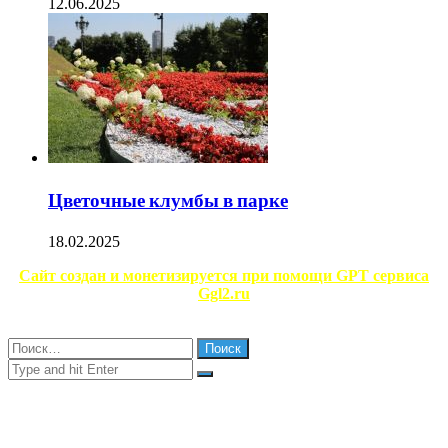
12.06.2025
Цветочные клумбы в парке
18.02.2025
Facebook
Twitter
WhatsApp
Telegram
Сайт создан и монетизируется при помощи GPT сервиса
Ggl2.ru
Close
Найти:
Close
Search
for