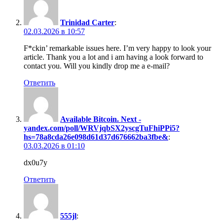
Trinidad Carter
:
02.03.2026 в 10:57
F*ckin’ remarkable issues here. I’m very happy to look your
article. Thank you a lot and i am having a look forward to
contact you. Will you kindly drop me a e-mail?
Ответить
Available Bitcoin. Next -
yandex.com/poll/WRVjqbSX2yscgTuFhiPPi5?
hs=78a8cda26e098d61d37d676662ba3fbe&
:
03.03.2026 в 01:10
dx0u7y
Ответить
555jl
: