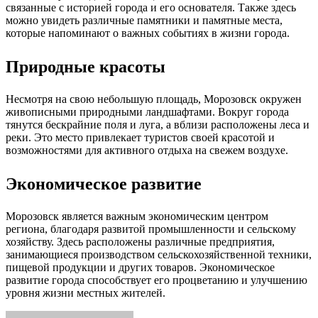
связанные с историей города и его основателя. Также здесь
можно увидеть различные памятники и памятные места,
которые напоминают о важных событиях в жизни города.
Природные красоты
Несмотря на свою небольшую площадь, Морозовск окружен
живописными природными ландшафтами. Вокруг города
тянутся бескрайние поля и луга, а вблизи расположены леса и
реки. Это место привлекает туристов своей красотой и
возможностями для активного отдыха на свежем воздухе.
Экономическое развитие
Морозовск является важным экономическим центром
региона, благодаря развитой промышленности и сельскому
хозяйству. Здесь расположены различные предприятия,
занимающиеся производством сельскохозяйственной техники,
пищевой продукции и других товаров. Экономическое
развитие города способствует его процветанию и улучшению
уровня жизни местных жителей.
Facebook
Twitter
LinkedIn
Tumblr
Pinterest
Reddit
VKontakte
Odnoklassniki
Skype
WhatsApp
Telegram
Viber
Share
Print