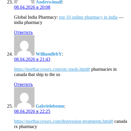
Andrewimalf
:
08.04.2026 в 20:08
Global India Pharmacy:
top 10 online pharmacy in india
—
india pharmacy
Ответить
WilliamflebY
:
08.04.2026 в 21:43
https://northaccessrx.com/otc-meds.html#
pharmacies in
canada that ship to the us
Ответить
Gabrielobemn
:
08.04.2026 в 22:25
https://northaccessrx.com/depression-treatments.html#
canada
rx pharmacy