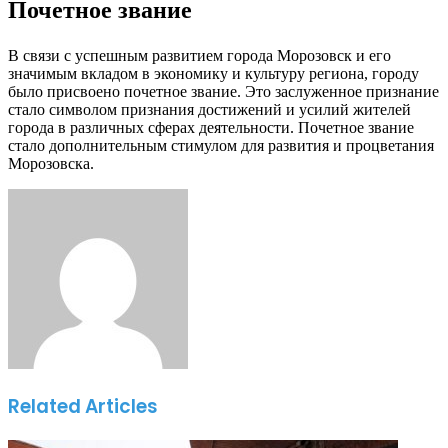
Почетное звание
В связи с успешным развитием города Морозовск и его
значимым вкладом в экономику и культуру региона, городу
было присвоено почетное звание. Это заслуженное признание
стало символом признания достижений и усилий жителей
города в различных сферах деятельности. Почетное звание
стало дополнительным стимулом для развития и процветания
Морозовска.
Facebook
Twitter
LinkedIn
Tumblr
Pinterest
Reddit
VKontakte
Odnoklassniki
Skype
WhatsApp
Telegram
Viber
Share
Print
via
Email
Related Articles